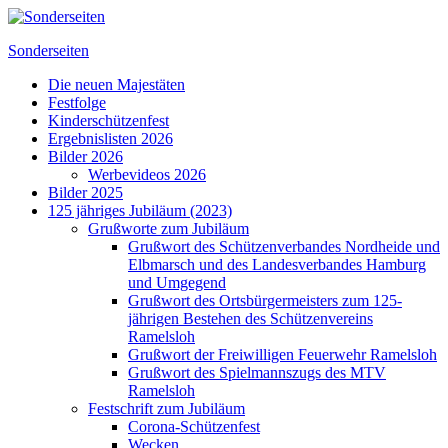
Zum
Inhalt
Sonderseiten
springen
Die neuen Majestäten
Festfolge
Kinderschützenfest
Ergebnislisten 2026
Bilder 2026
Werbevideos 2026
Bilder 2025
125 jähriges Jubiläum (2023)
Grußworte zum Jubiläum
Grußwort des Schützenverbandes Nordheide und
Elbmarsch und des Landesverbandes Hamburg
und Umgegend
Grußwort des Ortsbürgermeisters zum 125-
jährigen Bestehen des Schützenvereins
Ramelsloh
Grußwort der Freiwilligen Feuerwehr Ramelsloh
Grußwort des Spielmannszugs des MTV
Ramelsloh
Festschrift zum Jubiläum
Corona-Schützenfest
Wecken